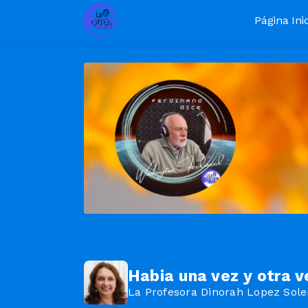
Página Inic
Habia una vez y otra v
La Profesora Dinorah Lopez Soler n