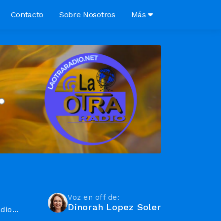
Contacto
Sobre Nosotros
Más
Voz en off de:
Dinorah Lopez Soler
io...